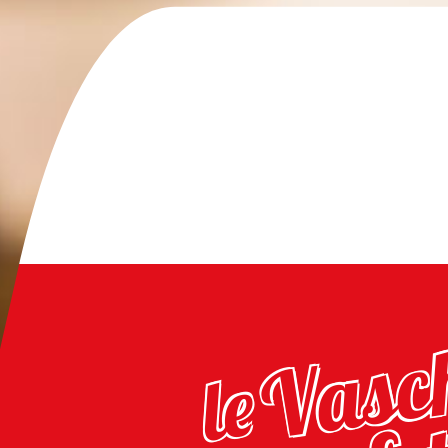
Vasch
le