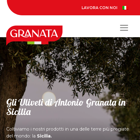
LAVORA CON NOI
Gli Uliveti di Antonio Granata in
Sicilia
Coltiviamo i nostri prodotti in una delle terre più pregiate
del mondo: la
Sicilia.