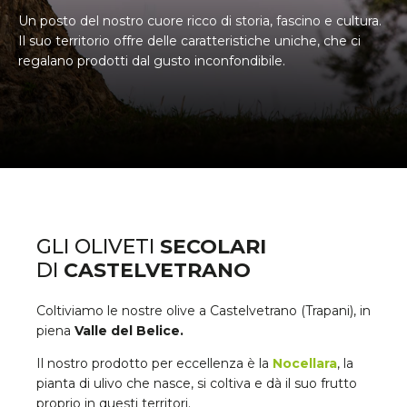
Un posto del nostro cuore ricco di storia, fascino e cultura.
Il suo territorio offre delle caratteristiche uniche, che ci
regalano prodotti dal gusto inconfondibile.
GLI OLIVETI
SECOLARI
DI
CASTELVETRANO
Coltiviamo le nostre olive a Castelvetrano (Trapani), in
piena
Valle del Belice.
Il nostro prodotto per eccellenza è la
Nocellara
, la
pianta di ulivo che nasce, si coltiva e dà il suo frutto
proprio in questi territori.