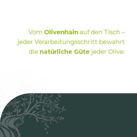
Vom
Olivenhain
auf den Tisch –
jeder Verarbeitungsschritt bewahrt
die
natürliche Güte
jeder Olive.