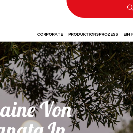
CORPORATE
PRODUKTIONSPROZESS
EIN
haine Von
anata In