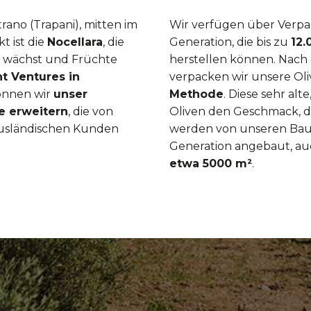
rano (Trapani), mitten im
Wir verfügen über Verpa
t ist die
Nocellara
, die
Generation, die bis zu
12.
en wächst und Früchte
herstellen können. Nach 
nt Ventures in
verpacken wir unsere Ol
önnen wir
unser
Methode
. Diese sehr alt
e erweitern
, die von
Oliven den Geschmack, de
ausländischen Kunden
werden von unseren Bau
Generation angebaut, a
etwa 5000 m²
.