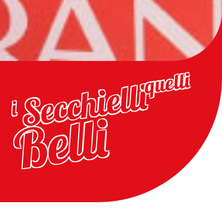
quelli
Secchielli
i
Belli