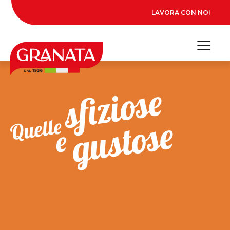
LAVORA CON NOI
sfiziose
gustose
Quelle
e